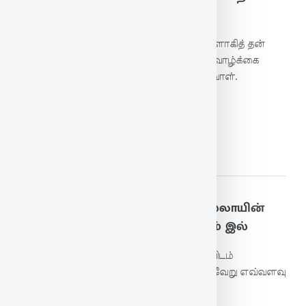
துணை
இல்வாழ்க்கைக்கு ஏற்ற நற்பண்பு உடையவளாகித் தன்
கணவனுடைய பொருள் வளத்துக்குத் தக்க வாழ்க்கை
நடத்துகின்றவளே வாழ்க்கைத் துணை ஆவாள்.
மேலும் படிக்க
52. மனைமாட்சி இல்லாள்கண் இல்லாயின்
வாழ்க்கை எனைமாட்சித் தாயினும் இல்
இல்வாழ்க்கைக்கு தக்க நற்பண்பு மனைவியிடம்
இல்லையானால், ஒருவனுடைய வாழ்க்கை வேறு எவ்வளவு
சிறப்புடையதானாலும் பயன் இல்லை.