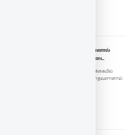
மேலும் படிக்க
53. இல்லதென் இல்லவள் மாண்பானால்
உள்ளதென் இல்லவள் மாணாக் கடை
மனைவி நற்பண்பு உடையவளானால் வாழ்க்கையில்
இல்லாதது என்ன? அவள் நற்பண்பு இல்லாதவளானால்
வாழ்க்கையில் இருப்பது என்ன?
மேலும் படிக்க