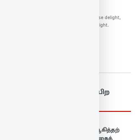
G.U. Pope’s Translation
Who have not spouses that in virtue’s praise delight,
They lion-like can never walk in scorner’s sight.
மொத்த சொற்கள்:
172
முந்தைய குறள்
அடுத்த குறள்
6. வாழ்க்கைத் துணைநலம் பிற
குறள்கள்
51. மனைத்தக்க மாண்புடையள் ஆகித்தற்
கொண்டான் வளத்தக்காள் வாழ்க்கைத்