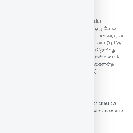
பரிமேலழகர் உரை
புகழ் புரிந்த இல் இலோர்க்கு - புகழை விரும்பிய
இல்லாளை இல்லாதார்க்கு; இகழ்வார் முன் ஏறு போல்
பீடுநடை இல்லை - தம்மை இகழ்ந்துரைக்கும் பகைவர்முன்
சிங்க ஏறு போல நடக்கும் பெருமித நடை இல்லை. (‘புரிந்த’
என்னும் பெயரெச்சத்து அகரம் விகாரத்தால் தொக்கது.
பெருமிதம் உடையானுக்குச் சிங்க ஏறு நடையான் உவமம்
ஆகலின், ‘ஏறுபோல்’ என்றார். இதனால் தகைசான்ற
சொல் காவா வழிப்படும் குற்றம் கூறப்பட்டது.).
English
The man whose wife seeks not the praise (of chastity)
cannot walk with lion-like stately step, before those who
revile them.