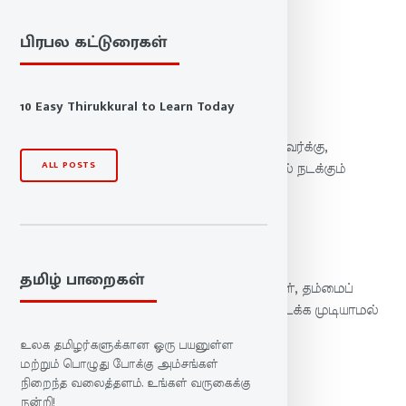
பால்:
அறத்துப்பால்
அதிகாரம்:
6. வாழ்க்கைத் துணைநலம்
பிரபல கட்டுரைகள்
குறள்:
59
மு.வரதராசனார் உரை
10 Easy Thirukkural to Learn Today
புகழைக் காக்க விரும்பும் மனைவி இல்லாதவர்க்கு,
ALL POSTS
இகழ்ந்து பேசும் பகைவர் முன் காளை போல் நடக்கும்
பெருமித நடை இல்லை.
கலைஞர் உரை
தமிழ் பாறைகள்
புகழுக்குரிய இல்வாழ்க்கை அமையாதவர்கள், தம்மைப்
பழித்துப் பேசுவோர் முன்பு தலைநிமிர்ந்து நடக்க முடியாமல்
குன்றிப் போய் விடுவார்கள்.
உலக தமிழர்களுக்கான ஒரு பயனுள்ள
மற்றும் பொழுது போக்கு அம்சங்கள்
சாலமன் பாப்பையா உரை
நிறைந்த வலைத்தளம். உங்கள் வருகைக்கு
நன்றி!