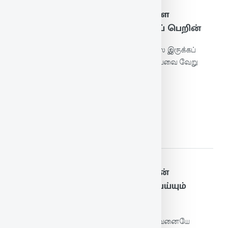
54. பெண்ணின் பெருந்தக்க யாவுள
கற்பென்னும் திண்மையுண் டாகப் பெறின்
இல்வாழ்க்கையில் கற்பு என்னும் உறுதிநிலை இருக்கப்
பெற்றால், பெண்ணைவிடப் பெருமையுடையவை வேறு
என்ன இருக்கின்றன?
மேலும் படிக்க
55. தெய்வம் தொழாஅள் கொழுநன்
தொழுதெழுவாள் பெய்யெனப் பெய்யும்
மழை
வேறு தெய்வம் தொழாதவளாய்த் தன் கணவனையே