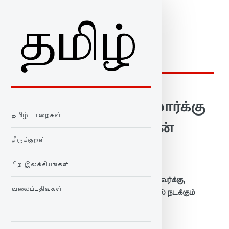
TAMIL ROCKS
புகழ்புரிந்த இல்லிலோர்க்கு
தமிழ் பாறைகள்
இல்லை இகழ்வார்முன்
திருக்குறள்
ஏறுபோல் பீடு நடை
பிற இலக்கியங்கள்
புகழைக் காக்க விரும்பும் மனைவி இல்லாதவர்க்கு,
வலைப்பதிவுகள்
இகழ்ந்து பேசும் பகைவர் முன் காளை போல் நடக்கும்
பெருமித நடை இல்லை.