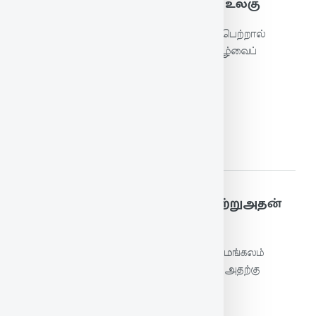
பெருஞ்சிறப்புப் புத்தேளிர் வாழும் உலகு
கணவனைப் போற்றிக் கடமையைச் செய்யப்பெற்றால்
மகளிர் பெரிய சிறப்பை உடைய மேலுலகவாழ்வைப்
பெறுவர்.
மேலும் படிக்க
60. மங்கலம் என்ப மனைமாட்சி மற்றுஅதன்
நன்கலம் நன்மக்கட் பேறு
மனைவியின் நற்பண்பே இல்வாழ்க்கைக்கு மங்கலம்
என்று கூறுவர்; நல்ல மக்களைப் பெறுதலே அதற்கு
நல்லணிகலம் என்றும் கூறுவர்.