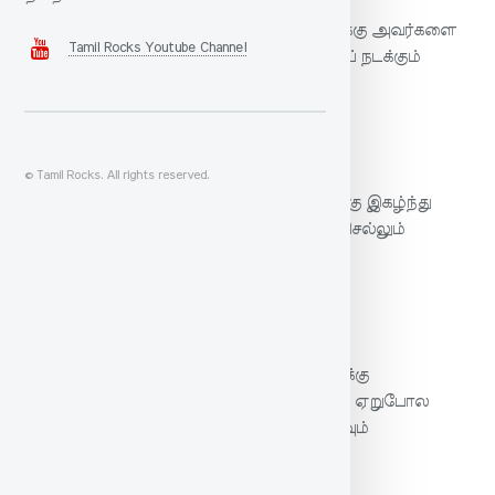
புகழை விரும்பிய மனைவியைப் பெறாதவர்க்கு அவர்களை
Tamil Rocks Youtube Channel
ஏளனம் செய்வார் முன்னே ஆண் சிங்கமாய் நடக்கும்
பெருமித நடை இல்லை.
இரா சாரங்கபாணி உரை
© Tamil Rocks. All rights reserved.
புகழை விரும்பிய மனைவியைப் பெறாதார்க்கு இகழ்ந்து
பேசும் பகைவன்முன் காளைபோல் நடந்துசெல்லும்
பெருமிதமில்லை.
மணக்குடவர் உரை
புகழ்பொருந்தின மனையாளை இல்லாதார்க்கு
இல்லையாம்: தம்மை யிகழ்ந்துரைப்பார்முன் ஏறுபோல
நடக்கும் மேம்பட்ட நடை. ஏறு நடை- அசைவும்
தலையெடுப்பும் பொருந்திய நடை.