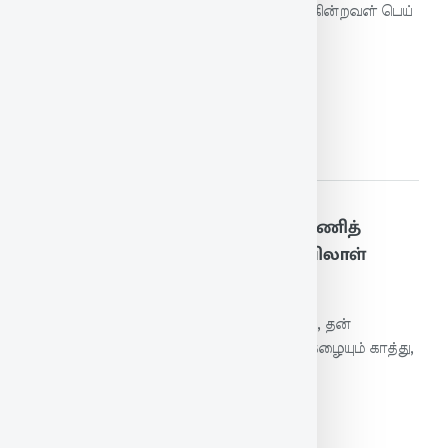
தெய்வமாகக் கொண்டு தொழுது துயிலெழுகின்றவள் பெய்
என்றால் மழை பெய்யும்!
மேலும் படிக்க
56. தற்காத்துத் தற்கொண்டாற் பேணித்
தகைசான்ற சொற்காத்துச் சோர்விலாள்
பெண்
கற்புநெறியில் தன்னையும் காத்துக்கொண்டு, தன்
கணவனையும் காப்பாற்றி, தகுதியமைந்த புகழையும் காத்து,
உறுதி தளராமல் வாழ்கின்றவளே பெண்.