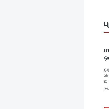
ப
1
ஒர
ஒர
செ
பே
நல