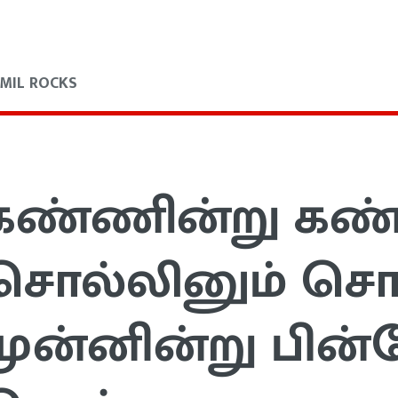
MIL ROCKS
கண்ணின்று கண
சொல்லினும் சொ
முன்னின்று பின்