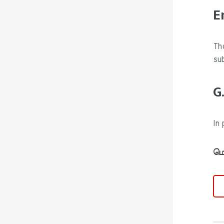
E
Th
sub
G
In
மொ