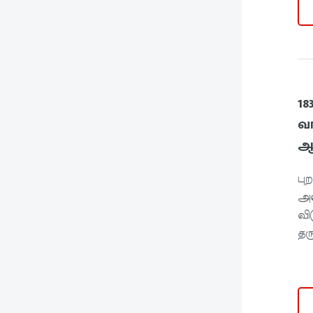
18
வா
ஆக
பு
அவ
வி
தரு