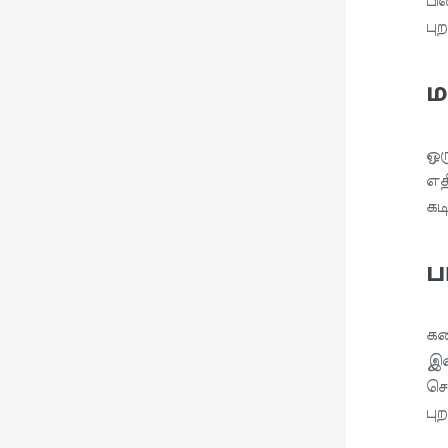
பி
பு
ம
ஒர
எத
கட
ப
கண
இன
சொ
பு