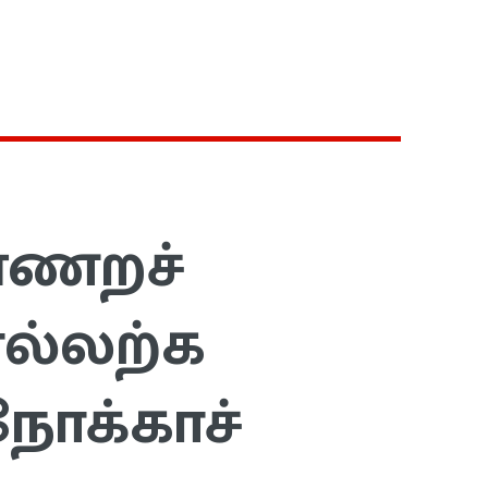
்ணறச்
ல்லற்க
நோக்காச்