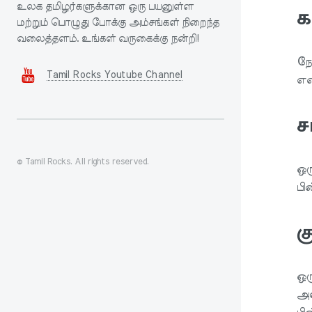
உலக தமிழர்களுக்கான ஒரு பயனுள்ள
க
மற்றும் பொழுது போக்கு அம்சங்கள் நிறைந்த
வலைத்தளம். உங்கள் வருகைக்கு நன்றி!
நே
Tamil Rocks Youtube Channel
எண
ச
© Tamil Rocks. All rights reserved.
ஒர
பி
க
ஒர
அவ