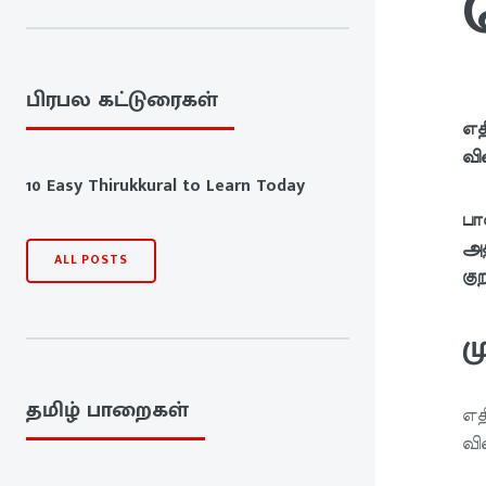
பிரபல கட்டுரைகள்
எத
வி
10 Easy Thirukkural to Learn Today
பா
அத
ALL POSTS
கு
ம
தமிழ் பாறைகள்
எத
வி