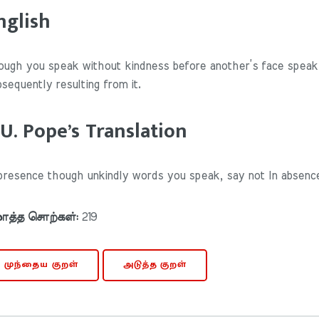
nglish
ough you speak without kindness before another’s face speak 
sequently resulting from it.
.U. Pope’s Translation
 presence though unkindly words you speak, say not In absenc
த்த சொற்கள்:
219
முந்தைய குறள்
அடுத்த குறள்