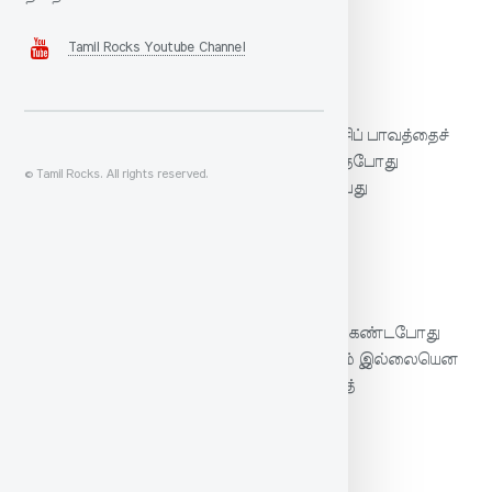
கொடுமையானது.
Tamil Rocks Youtube Channel
சாலமன் பாப்பையா உரை
அறம் என்பதே இல்லை என அடித்துப் பேசிப் பாவத்தைச்
செய்வதைக் காட்டிலும் ஒருவனைக் காணாதபோது
© Tamil Rocks. All rights reserved.
புறம்பேசிக் காணும்போது பொய்யாகச் சிரிப்பது
பெருங்கேடு.
வீ. முனிசாமி உரை
ஒருவனைக் காணாதபோது இகழ்ந்து பேசி, கண்டபோது
பொய்யாகச் சிரித்துப் பேசுதல் என்பது, அறம் இல்லையென
அழித்துப் பேசி தீமைகளைச் செய்வதைவிடத்
தீமையானதாகும்.
மணக்குடவர் உரை