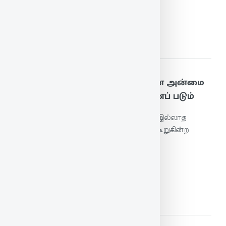
மேலும் படிக்க
185. அறம்சொல்லும் நெஞ்சத்தான் அன்மை
புறம்சொல்லும் புன்மையால் காணப் படும்
அறத்தை நல்லதென்று போற்றும் நெஞ்சம் இல்லாத
தன்மை, ஒருவன் மற்றவனைப்பற்றிப் புறங்கூறுகின்ற
சிறுமையால் காணப்படும்.
மேலும் படிக்க