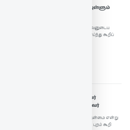
186. பிறன்பழி கூறுவான் தன்பழி யுள்ளும்
திறன்தெரிந்து கூறப் படும்
மற்றவனைப் பற்றிப் புறங்கூறுகின்றவன், அவனுடைய
பழிகள் பலவற்றிலும் நோகத்தக்கவை ஆராய்ந்து கூறிப்
பிறரால் பழிக்கப்படுவான்.
மேலும் படிக்க
187. பகச்சொல்லிக் கேளிர்ப் பிரிப்பர்
நகச்சொல்லி நட்பாடல் தேற்றா தவர்
மகிழும்படியாகப் பேசி நட்புக் கொள்ளுதல் நன்மை என்று
தெளியாதவர் தம்மை விட்டு நீங்கும்படியாகப் புறம் கூறி