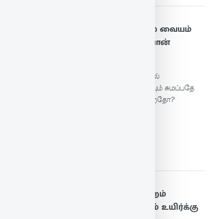
189. அறன்நோக்கி ஆற்றுங்கொல் வையம்
புறன்நோக்கிப் புன்சொல் உரைப்பான்
பொறை
ஒருவர் நேரில் இல்லாதது கண்டு பழிச்‌சொல்
கூறுவோனுடைய உடல் பாரத்தை, இவனையும் சுமப்பதே
எனக்கு அறம் என்று கருதி நிலம் சுமக்கின்றதோ?
மேலும் படிக்க
190. ஏதிலார் குற்றம்போல் தம்குற்றம்
காண்கிற்பின் தீதுண்டோ மன்னும் உயிர்க்கு