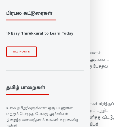
பால்:
அறத்துப்பால்
பிரபல கட்டுரைகள்
அதிகாரம்:
புறங்கூறாமை
குறள்:
182
10 Easy Thirukkural to Learn Today
மு.வரதராசனார் உரை
ALL POSTS
அறத்தை அழித்துப் பேசி அறமல்லாதவைகளைச்
செய்வதை விட, ஒருவன் இல்லாதவிடத்தில் அவனைப்
பழித்துப் பேசி நேரில் பொய்யாக முகமலர்ந்து பேசுதல்
தீமையாகும்.
தமிழ் பாறைகள்
கலைஞர் உரை
ஒருவரை நேரில் பார்க்கும் பொழுது பொய்யாகச் சிரித்துப்
உலக தமிழர்களுக்கான ஒரு பயனுள்ள
பேசிவிட்டு, அவர் இல்லாத இடத்தில் அவரைப் பற்றிப்
மற்றும் பொழுது போக்கு அம்சங்கள்
பொல்லாங்கு பேசுவது அறவழியைப் புறக்கணித்து விட்டு,
நிறைந்த வலைத்தளம். உங்கள் வருகைக்கு
அதற்கு மாறான காரியங்களைச் செய்வதைவிடக்
நன்றி!