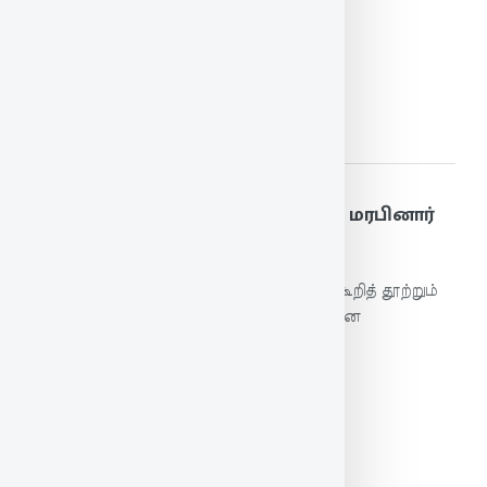
நண்பரையும் பிரித்து விடுவர்.
மேலும் படிக்க
188. துன்னியார் குற்றமும் தூற்றும் மரபினார்
என்னைகொல் ஏதிலார் மாட்டு
நெருங்கிப் பழகியவரின் குற்றத்தையும் புறங்கூறித் தூற்றும்
இயல்புடையவர், பழகாத அயலாரிடத்து என்ன
செய்வாரோ?
மேலும் படிக்க