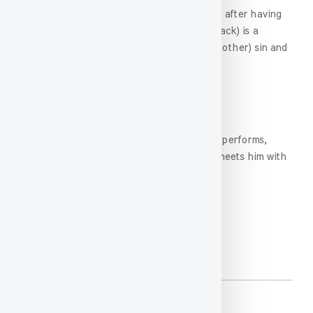
To smile deceitfully (in another’s presence) after having
reviled him to his destruction (behind his back) is a
greater evil than the commission of (every other) sin and
the destruction of (every) virtue.
G.U. Pope’s Translation
Than he who virtue scorns, and evil deeds performs,
more vile, Is he that slanders friend, then meets him with
false smile.
மொத்த சொற்கள்:
198
முந்தைய குறள்
அடுத்த குறள்