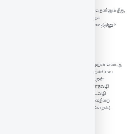
அறத்தை யழித்து அறமல்லாதவற்றைச் செய்வதனினும் தீது,
ஒருவனைக் காணாத விடத்து இழித்துரைத்துக்
கண்டவிடத்துப் பொய் செய்து நகுதல். இது பாவத்தினும்
மிகப் பாவமென்றது.
பரிமேலழகர் உரை
அறன் அழீஇ அல்லவை செய்தலின் தீது - அறன் என்பது
ஒன்று இல்லை என அழித்துச் சொல்லி, அதன்மேல்
பாவங்களைச் செய்தலினும் தீமையுடைத்து; புறன்
அழீஇப்பொய்த்து நகை - ஒருவனைக் காணாதவழி
இகழ்ந்துரையால் அழித்துச் சொல்லிக் கண்டவழி
அவனோடு பொய்த்து நகுதல். (உறழ்ச்சி, நிரல்நிறை
வகையான் கொள்க. அழித்தல் - ஒளியைக் கோறல்.).
English