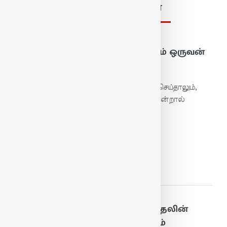
புறங்கூறாமை பிற குறள்கள்
181. அறங்கூறான் அல்ல செயினும் ஒருவன்
புறங்கூறான் என்றல் இனிது
ஒருவன் அறத்தைச் சொல்லாமல் பாவமே செய்தாலும்,
அடுத்தவரைப் பற்றிப் புறம் பேசமாட்டான் என்றால்
அதுவே அவனுக்கு நல்லது.
மேலும் படிக்க
183. புறங்கூறிப் பொய்த்துயிர் வாழ்தலின்
சாதல் அறங்கூற்றும் ஆக்கத் தரும்