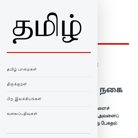
TAMIL ROCKS
அறனழீஇ அல்லவை
தமிழ் பாறைகள்
செய்தலின் தீதே
திருக்குறள்
புறனழீஇப் பொய்த்து நகை
பிற இலக்கியங்கள்
அறத்தை அழித்துப் பேசி அறமல்லாதவைகளைச்
வலைப்பதிவுகள்
செய்வதை விட, ஒருவன் இல்லாதவிடத்தில் அவனைப்
பழித்துப் பேசி நேரில் பொய்யாக முகமலர்ந்து பேசுதல்
தீமையாகும்.