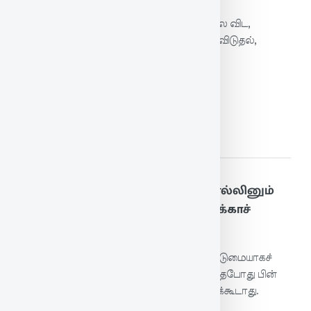
புறங்கூறிப் பொய்யாக நடந்து உயிர் வாழ்தலை விட,
அவ்வாறு செய்யாமல் வறுமையுற்று இறந்து விடுதல்,
அறநூல்கள் சொல்லும் ஆக்கத்தைத் தரும்.
மேலும் படிக்க
184. கண்ணின்று கண்ணறச் சொல்லினும்
சொல்லற்க முன்னின்று பின்நோக்காச்
சொல்
எதிரே நின்று கண்ணோ‌ட்டம் இல்லாமல் கடுமையாகச்
சொன்னாலும் சொல்லலாம்; நேரில் இல்லாதபோது பின்
விளைவை ஆராயாத சொல்லைச் சொல்லக்கூடாது.