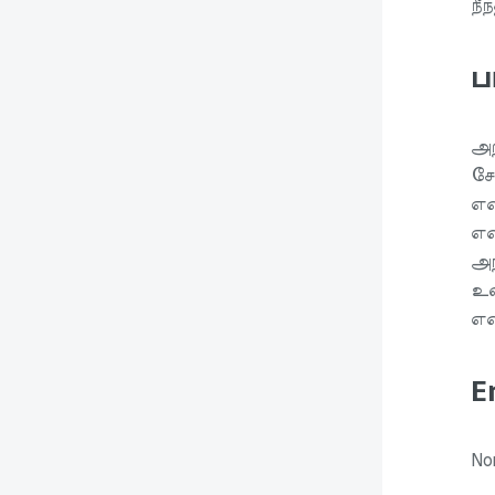
நீ
ப
அற
சே
என
என
அந
உர
என
E
Non