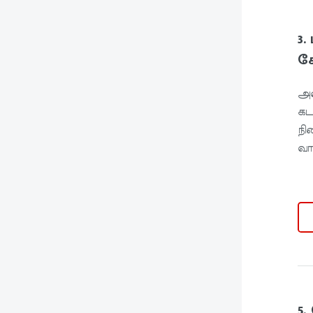
3
சே
அன
கட
நி
வா
5.