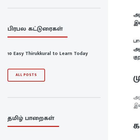
அற
இன
பிரபல கட்டுரைகள்
பா
அத
10 Easy Thirukkural to Learn Today
கு
ம
ALL POSTS
அற
இன
தமிழ் பாறைகள்
க