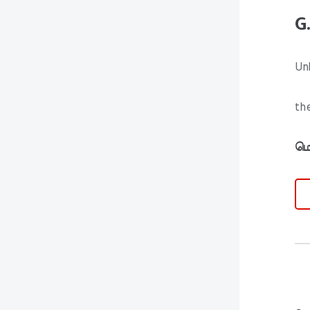
G
Unl
the
மொ