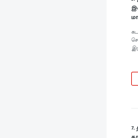
இற
மா
கட
செ
இர
7
தா