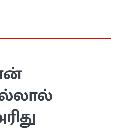
ன்
கல்லால்
அரிது